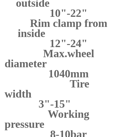
outside
10"-22"
Rim clamp from
inside
12"-24"
Max.wheel
diameter
1040mm
Tire
widt
3"-15"
Working
pressur
8-10bar