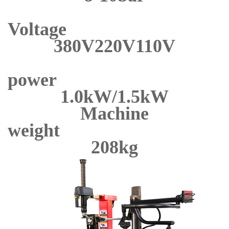
Volta
380V220V110V
pow
1.0kW/1.5kW
Machine
weigh
208kg